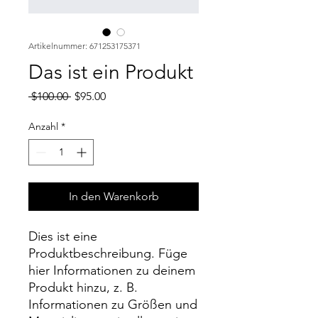
Artikelnummer: 671253175371
Das ist ein Produkt
Standardpreis
Sale-
 $100.00 
$95.00
Preis
Anzahl
*
In den Warenkorb
Dies ist eine 
Produktbeschreibung. Füge 
hier Informationen zu deinem 
Produkt hinzu, z. B. 
Informationen zu Größen und 